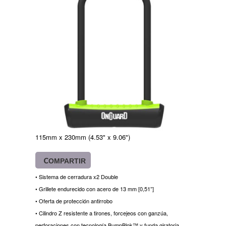
115mm x 230mm (4.53" x 9.06")
COMPARTIR
• Sistema de cerradura x2 Double
• Grillete endurecido con acero de 13 mm [0,51”]
• Oferta de protección antirrobo
perforaciones con tecnología BumpBlok™ y funda giratoria.