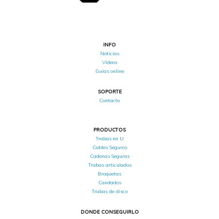
INFO
Noticias
Videos
Guias online
SOPORTE
Contacto
PRODUCTOS
Trabas en U
Cables Seguros
Cadenas Seguras
Trabas articulados
Broquetas
Candados
Trabas de disco
DONDE CONSEGUIRLO