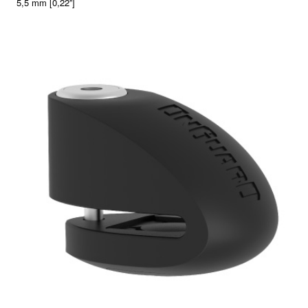
5,5 mm [0,22”]